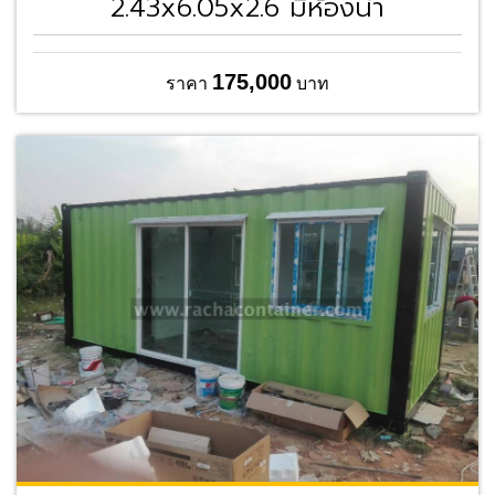
2.43x6.05x2.6 มีห้องน้ำ
175,000
ราคา
บาท