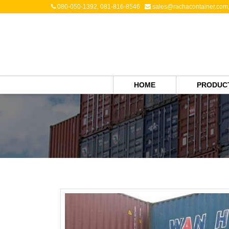
080-050-1392, 081-816-8546
sales@rachacontainer.com
HOME
PRODUCT