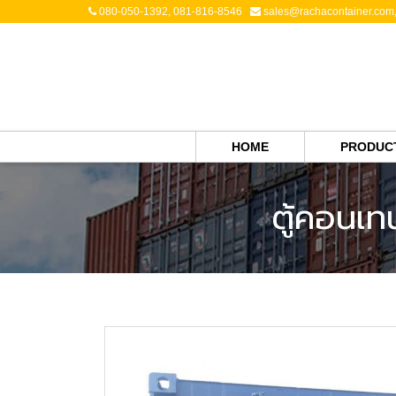
080-050-1392, 081-816-8546
sales@rachacontainer.com
HOME
PRODUCT
ตู้คอนเท